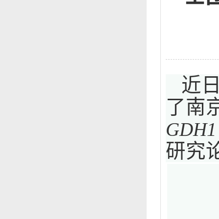
近
了南
GDH1
研究