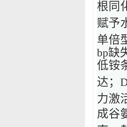
根同
赋予
单倍
缺
bp
低铵
达；
D
力激
成谷