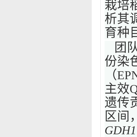
栽培
析其
育种
团
份染
（
EP
主效
遗传
区间
GDH1