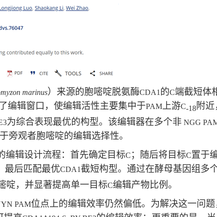
）来源的胞嘧啶脱氨酶
的
端截短体
omyzon marinus
CDA1
C
了编辑窗口，使编辑活性主要集中于
上游
附近
PAM
C
-18
为综合表现最优的构型。该编辑器在多个非
E3
NGG PA
于旁观者胞嘧啶的编辑选择性。
的编辑设计流程：首先确定目标
；随后将目标
置于
C
C
；最后匹配最优
截短构型。通过在酵母基因组多
CDA1
嘧啶，并显著提高单一目标
编辑产物比例。
C
位点上的编辑效率仍然偏低。为解决这一问题
NYN PAM