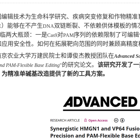
因编辑技术为生命科学研究、疾病突变修复和作物精准
）能够在不产生
双链断裂、不依赖供体模板的情
E
DNA
临两大瓶颈：一是
对
序列的依赖限制了可编辑
Cas9
PAM
和应用安全性。如何在拓展靶向范围的同时兼顾高精度
南京农业大学万建民院士和谭俊杰教授团队在
Advanced Sc
的研究论文。
该研究开发了一
and PAM-Flexible Base Editing
"
，为精准单碱基改造提供了新的工具方案。