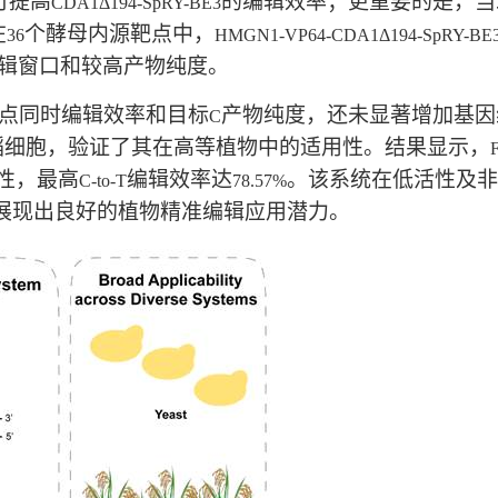
可提高
的编辑效率；更重要的是，当
CDA1Δ194-SpRY-BE3
在
个酵母内源靶点中，
36
HMGN1-VP64-CDA1Δ194-SpRY-BE
辑窗口和较高产物纯度。
点同时编辑效率和目标
产物纯度，还未显著增加基因
C
稻细胞，验证了其在高等植物中的适用性。结果显示，
F
性，最高
编辑效率达
。该系统在低活性及非
C-to-T
78.57%
展现出良好的植物精准编辑应用潜力。