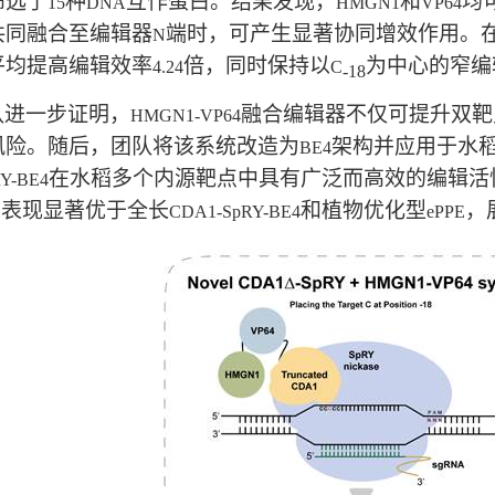
筛选了
种
互作蛋白。结果发现，
和
均
15
DNA
HMGN1
VP64
共同融合至编辑器
端时，可产生显著协同增效作用。
N
平均提高编辑效率
倍，同时保持以
为中心的窄编
4.24
C
-18
队进一步证明，
融合编辑器不仅可提升双靶
HMGN1-VP64
风险。随后，团队将该系统改造为
架构并应用于水
BE4
在水稻多个内源靶点中具有广泛而高效的编辑活
Y-BE4
的表现显著优于全长
和植物优化型
，
CDA1-SpRY-BE4
ePPE