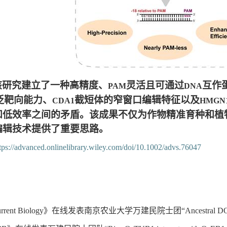
该研究建立了一种高精度、
灵活且可通过
互作
PAM
DNA
泛靶向能力、
截短体的窄窗口编辑特征以及
CDA1
HMGN1
和低效率之间的矛盾。该成果不仅为作物精准育种和植
编辑技术提供了重要思路。
tps://advanced.onlinelibrary.wiley.com/doi/10.1002/advs.76047
rent Biology》在线发表南京农业大学万建民院士团“Ancestral DOF27 and GDH1