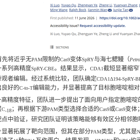
先将近乎无
限制的
变体
与海七鳃鳗（
PAM
Cas9
SpRY
Petr
一系列高精度
。结果显示，
截短显著缩窄
SpRY-CBE
CDA1
旁观者编辑。经过系统比较，团队确定
CDA1Δ194-SpRY-B
出良好的
编辑能力，并显著提高了目标胞嘧啶相对
C-to-T
一高精度特征，团队进一步提出了面向用户指定胞嘧啶
置
；再根据下游
类型选择合适的
或
变体
C
PAM
Cas9
Cas9
-18
靶点中验证，研究团队证明该策略能够有效区分相邻胞
显著拓展了靶向范围，但其在部分
类型，尤其是
Y
PAM