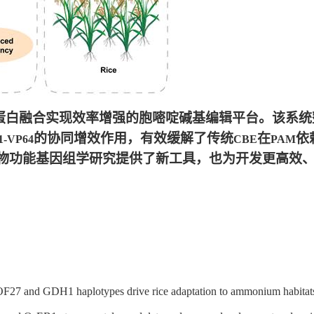
蛋白融合实现效率增强的胞嘧啶碱基编辑平台。该系统
的协同增效作用，有效缓解了传统
在
依
-VP64
CBE
PAM
物功能基因组学研究提供了新工具，也为开发更高效
 haplotypes drive rice adaptation to ammonium habitat