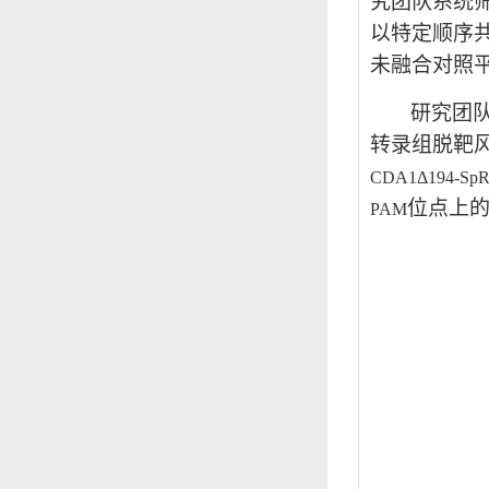
究团队系统
以特定顺序
未融合对照
研究团
转录组脱靶
CDA1Δ194-SpR
位点上
PAM