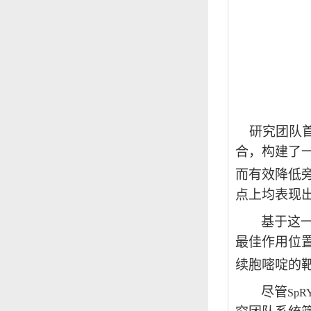
研究团队首
合，构建了
而有效降低
点上均表现
基于这
最佳作用位
续胞嘧啶的
尽管
SpR