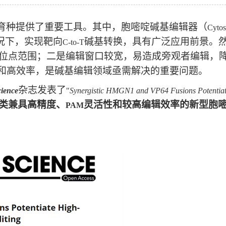
育种提供了重要工具。其中，胞嘧啶碱基编辑器（
Cytos
况下，实现靶向
碱基转换，具有广泛应用前景。
C-to-T
位点范围；二是编辑窗口较宽，易造成旁观者编辑，
和高效率，是碱基编辑领域亟需解决的重要问题。
杂志发表了
ience
"
Synergistic HMGN1 and VP64 Fusions Potentia
类兼具高精度、
灵活性和较高编辑效率的新型胞
PAM