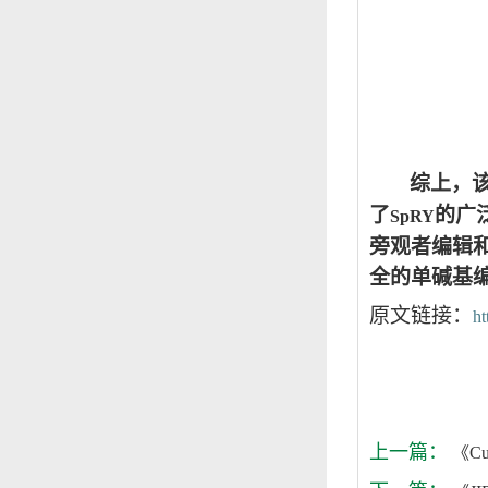
综上，
了
的广
SpRY
旁观者编辑
全的单碱基
原文链接：
ht
上一篇：
《Cur