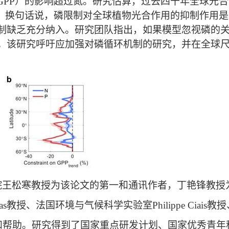
GPP
）的影响超过氮。研究估算，过去四十年全球光合
。换句话说，磷限制对全球植物光合作用的抑制作用是
制缺乏充分纳入。研究团队指出，如果模型忽视磷的
。该研究呼吁应加强对磷循环机制的研究，并在全球
王松寒教授为该论文的第一和通讯作者，丁艳锋教授
as
教授、法国环境与气候科学实验室
Philippe Ciais
教授
和帮助。研究得到了国家重点研发计划、国家优秀青年