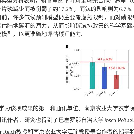
的模型分析表明，磷含量的下降对全球光合作用总量（
叶片磷减少而被削弱了约
17.2%
，而氮的影响则为
6.7%
目前，许多气候预测模型仍主要考虑氮限制，而对磷限
高估陆地碳汇的潜力，从而影响碳减排政策的科学基础
统模型，以更准确地评估碳汇能力。
学为该项成果的第一和通讯单位。南京农业大学农学院
通讯作者。研究也得到了巴塞罗那自治大学
Josep Peñuel
r Reich
教授和南京农业大学江瑜教授等合作者的指导