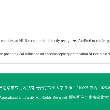
 an NLR receptor that directly recognizes AvrPm6 to confer p
cal influence on spectroscopic quantification of rice blast di
南京市玄武区卫岗1号南京农业大学 邮编：210095 电话：025-843
g Agricultural University.All Rights Reserved 版权所有@南京