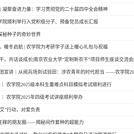
 | 凝聚奋进力量：学习贯彻党的二十届四中全会精神
 农学院顺利举行入党积极分子、预备党员成长汇报
| 探秘种子的奇妙世界
，暖冬启航 | 农学院为考研学子送上暖心礼包与祝福
干，共话谈成长|南京农业大学“定制新农干”项目师生座谈交流
团宣讲｜从阅兵场到试验田：涉农青年的时代担当 ——农学院202
 ｜ 农学院2025级本科生重难点科目模拟考试顺利进行
 ｜ 农学院2025年四级考试讲座顺利举办
为“艾”行动，对爱负责
| 庄稼的朋友圈——揭秘间作套种的超能力