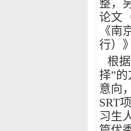
整，
论文（
《南
行）》
根据
择”
意向
SR
习生
篇优