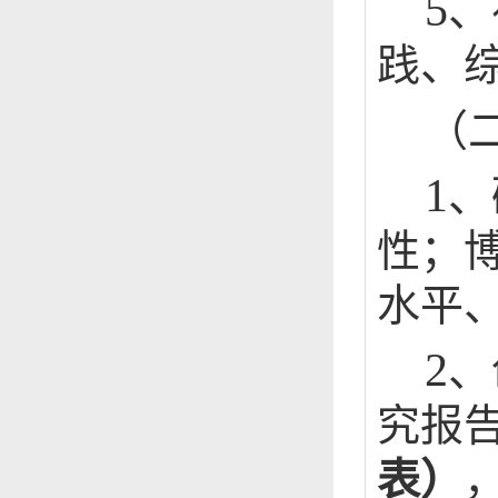
5
、
践、
（
1
、
性；
水平
2
、
究报
表）