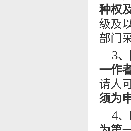
种权
级及
部门
3
、
一作
请人
须为
4
、
为第