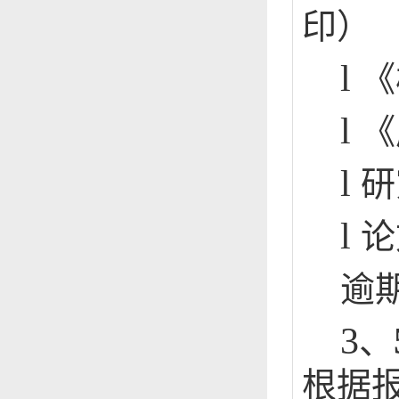
印）
l
《
l
《
l
研
l
论
逾
3
、
根据