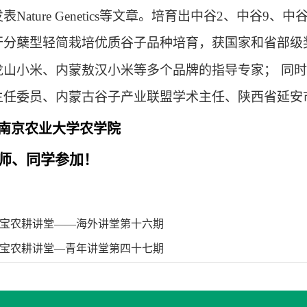
发表
Nature Genetics
等文章。培育出中谷
2
、中谷
9
、中
秆分蘖型轻简栽培优质谷子品种培育，获国家和省部级
龙山小米、内蒙敖汉小米等多个品牌的指导专家；
同时
主任委员、内蒙古谷子产业联盟学术主任、陕西省延安
南京农业大学农学院
师、同学参加！
宝农耕讲堂——海外讲堂第十六期
宝农耕讲堂—青年讲堂第四十七期