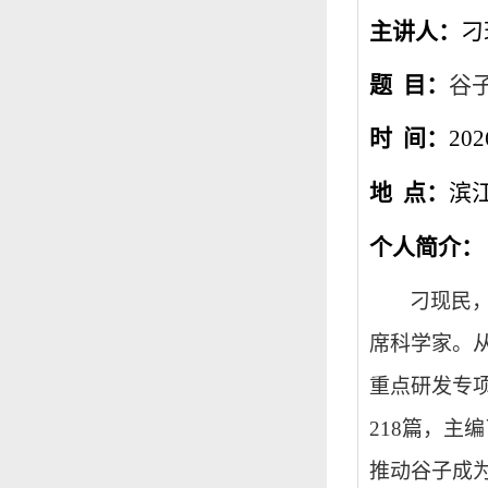
主讲人：
刁
题 目：
谷
时 间：
202
地 点：
滨
个人简介：
刁现民
席科学家。
重点研发专
218
篇，主编
推动谷子成