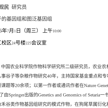
现民
研究员
子的基因组和图泛基因组
6
年
月
日（周三） 上午
7
1
10:00
江校区
号楼
会议室
24
225
，中国农业科学院作物科学研究所二级研究员，农业农
从事谷子等杂粮作物研究
40
年，主持国家基金重点和专
项课题等
20
余项；以第一作者或通讯作者在
Nature Genet
了由
Springer
出版的
Genetics and Genomics of Setaria
一
为禾谷类作物基因组研究的模式作物，在狗尾草属衍化