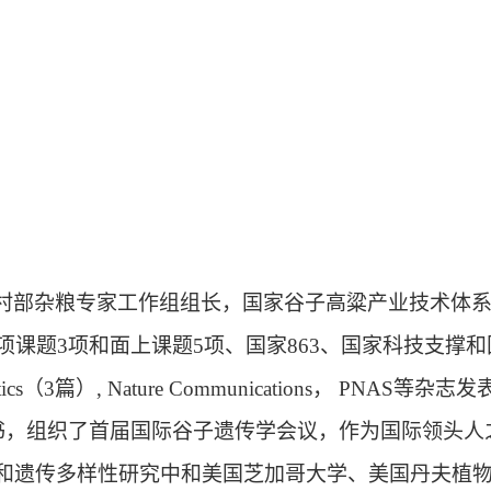
村部杂粮专家工作组组长，国家谷子高粱产业技术体
项课题
3
项和面上课题
5
项、国家
863
、国家科技支撑和
ics
（
3
篇）
, Nature Communications
，
PNAS
等杂志发
书，组织了首届国际谷子遗传学会议，作为国际领头人
和遗传多样性研究中和美国芝加哥大学、美国丹夫植